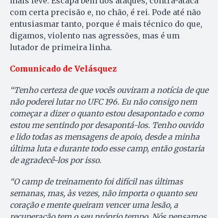
mais leve. Escapa bem dos ataques, contra-ataca
com certa precisão e, no chão, é rei. Pode até não
entusiasmar tanto, porque é mais técnico do que,
digamos, violento nas agressões, mas é um
lutador de primeira linha.
Comunicado de Velásquez
“Tenho certeza de que vocês ouviram a notícia de que
não poderei lutar no UFC 196. Eu não consigo nem
começar a dizer o quanto estou desapontado e como
estou me sentindo por desapontá-los. Tenho ouvido
e lido todas as mensagens de apoio, desde a minha
última luta e durante todo esse camp, então gostaria
de agradecê-los por isso.
“O camp de treinamento foi difícil nas últimas
semanas, mas, às vezes, não importa o quanto seu
coração e mente queiram vencer uma lesão, a
recuperação tem o seu próprio tempo. Nós pensamos