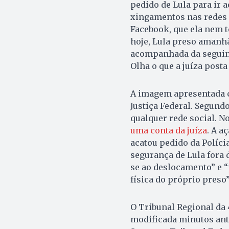
pedido de Lula para ir a
xingamentos nas redes 
Facebook, que ela nem t
hoje, Lula preso amanhã
acompanhada da seguint
Olha o que a juíza posta
A imagem apresentada c
Justiça Federal. Segund
qualquer rede social. N
uma conta da juíza
. A a
acatou pedido da Polícia
segurança de Lula fora 
se ao deslocamento” e “
física do próprio preso”
O Tribunal Regional da 4
modificada minutos ante