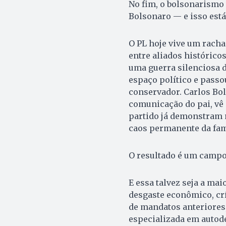
No fim, o bolsonarismo
Bolsonaro — e isso está
O PL hoje vive um racha 
entre aliados histórico
uma guerra silenciosa 
espaço político e passou
conservador. Carlos Bol
comunicação do pai, vê 
partido já demonstram
caos permanente da fam
O resultado é um campo
E essa talvez seja a maio
desgaste econômico, cr
de mandatos anteriores
especializada em autode