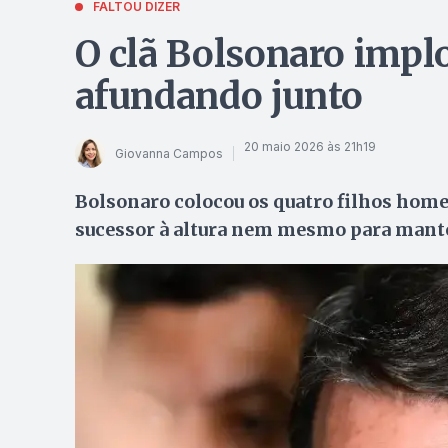
FALTOU DIZER
O clã Bolsonaro implo
afundando junto
20 maio 2026 às 21h19
Giovanna Campos
Bolsonaro colocou os quatro filhos home
sucessor à altura nem mesmo para mante