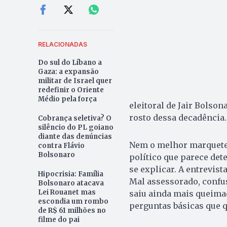
RELACIONADAS
Do sul do Líbano a
Gaza: a expansão
militar de Israel quer
redefinir o Oriente
Médio pela força
eleitoral de Jair Bolson
rosto dessa decadência.
Cobrança seletiva? O
silêncio do PL goiano
diante das denúncias
Nem o melhor marquete
contra Flávio
Bolsonaro
político que parece det
se explicar. A entrevis
Hipocrisia: Família
Mal assessorado, confus
Bolsonaro atacava
Lei Rouanet mas
saiu ainda mais queima
escondia um rombo
perguntas básicas que q
de R$ 61 milhões no
filme do pai