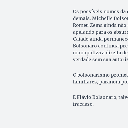
Os possíveis nomes da d
demais. Michelle Bolson
Romeu Zema ainda não c
apelando para os absurd
Caiado ainda permanece 
Bolsonaro continua pres
monopoliza a direita d
verdade sem sua autoriz
O bolsonarismo promete
familiares, paranoia po
E Flávio Bolsonaro, talv
fracasso.