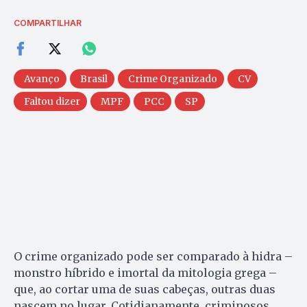
COMPARTILHAR
Avanço
Brasil
Crime Organizado
CV
Faltou dizer
MPF
PCC
SP
O crime organizado pode ser comparado à hidra –
monstro híbrido e imortal da mitologia grega –
que, ao cortar uma de suas cabeças, outras duas
nascem no lugar. Cotidianamente, criminosos,