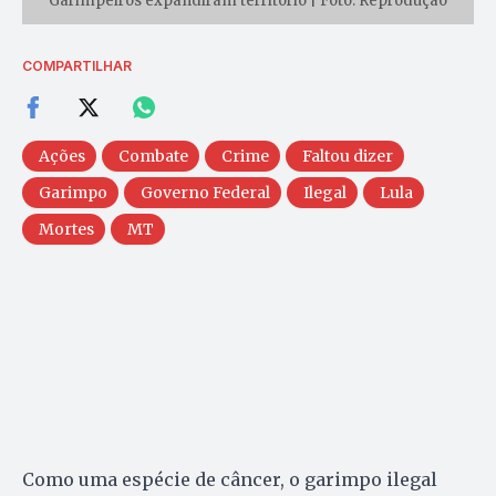
Garimpeiros expandiram território | Foto: Reprodução
COMPARTILHAR
Ações
Combate
Crime
Faltou dizer
Garimpo
Governo Federal
Ilegal
Lula
Mortes
MT
Como uma espécie de câncer, o garimpo ilegal