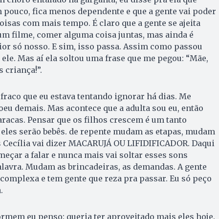
 pouco, fica menos dependente e que a gente vai poder
oisas com mais tempo. É claro que a gente se ajeita
r um filme, comer alguma coisa juntas, mas ainda é
ior só nosso. E sim, isso passa. Assim como passou
 ele. Mas aí ela soltou uma frase que me pegou: “Mãe,
 criança!”.
fraco que eu estava tentando ignorar há dias. Me
oeu demais. Mas acontece que a adulta sou eu, então
Caracas. Pensar que os filhos crescem é um tanto
 eles serão bebês. de repente mudam as etapas, mudam
s Cecília vai dizer MACARUJÁ OU LIFIDIFICADOR. Daqui
eçar a falar e nunca mais vai soltar esses sons
lavra. Mudam as brincadeiras, as demandas. A gente
é complexa e tem gente que reza pra passar. Eu só peço
.
rmem eu penso: queria ter aproveitado mais eles hoje.