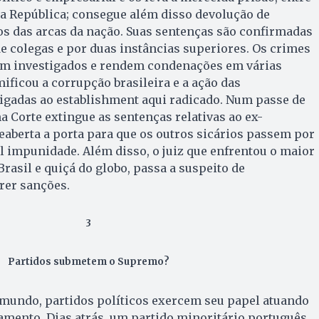
a República; consegue além disso devolução de
os das arcas da nação. Suas sentenças são confirmadas
 colegas e por duas instâncias superiores. Os crimes
m investigados e rendem condenações em várias
ificou a corrupção brasileira e a ação das
igadas ao establishment aqui radicado. Num passe de
 Corte extingue as sentenças relativas ao ex-
reaberta a porta para que os outros sicários passem por
l impunidade. Além disso, o juiz que enfrentou o maior
asil e quiçá do globo, passa a suspeito de
frer sanções.
3
Partidos submetem o Supremo?
 mundo, partidos políticos exercem seu papel atuando
lamento. Dias atrás, um partido minoritário português,