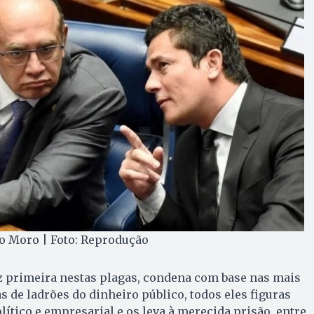
o Moro | Foto: Reprodução
ez primeira nestas plagas, condena com base nas mais
s de ladrões do dinheiro público, todos eles figuras
ítico e empresarial e os leva à merecida prisão, entre