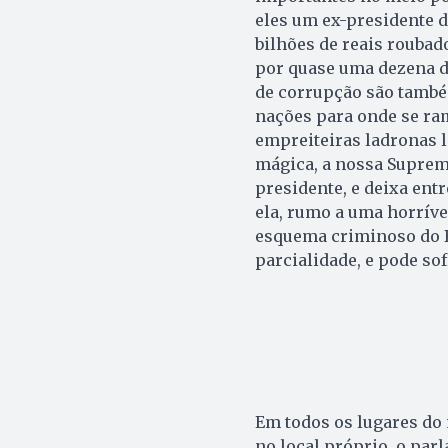
eles um ex-presidente d
bilhões de reais roubad
por quase uma dezena de
de corrupção são també
nações para onde se ram
empreiteiras ladronas l
mágica, a nossa Suprema
presidente, e deixa ent
ela, rumo a uma horríve
esquema criminoso do Br
parcialidade, e pode so
Em todos os lugares do
no local próprio, o par