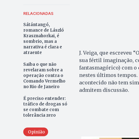
RELACIONADAS
Sátántangó,
romance de László
Krasznahorkai, é
sombrio, mas a
narrativa é clara e
J. Veiga, que escreveu “
atraente
sua fértil imaginação, 
Saiba o que não
fantasmagórico) com o q
revelaram sobre a
nestes últimos tempos. 
operação contra o
Comando Vermelho
acontecido não tem simi
no Rio de Janeiro
admitem discussão.
É preciso entender:
tráfico de drogas só
se combate com
tolerância zero
Opinião