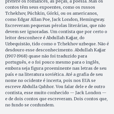
prefere os romances, as peças, a poesia. Mas os
contos têm seus expoentes, como os russos
Tchekhov, Púchkin, Górki, ou os americanos,
como Edgar Allan Poe, Jack London, Hemingway.
Escreveram pequenas pérolas literárias, que não
devem ser ignoradas. Um contista que por certo o
leitor desconhece é Abdullah Kajjar, do
Uzbequistão, tido como o Tchekhov uzbeque. Não é
desdouro esse desconhecimento. Abdullah Kajjar
(1907-1968) quase não foi traduzido para
português, e o foi pouco mesmo para o inglês,
embora seja figura proeminente nas letras de seu
país e na literatura soviética. Até a grafia de seu
nome no ocidente é incerta, pois nos EUA se
escreve Abdulla Qahhor. Vou falar dele e de outro
contista, esse muito conhecido — Jack London —
e de dois contos que escreveram. Dois contos que,
no fundo se confundem.