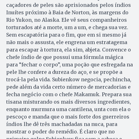
caçadores de peles são aprisionados pelos índios
Inuítes próximo à Baia de Norton, às margens do
Rio Yukon, no Alaska. Ele vê seus companheiros
torturados até a morte, um a um, e chega sua vez.
Sem escapatória para o fim, que em si mesmo já
não mais o assusta, ele engrena um estratagema
para escapar à tortura, ela sim, abjeta. Convence o
chefe índio de que possui uma fórmula mágica
para “fechar o corpo”, uma poção que esfregada na
pele lhe confere a dureza do aço, e se propõe a
trocá-la pela vida. Subienkow negocia, pechincha,
pede além da vida certo número de mercadorias e
fecha negócio com o chefe Makamuk. Prepara sua
tisana misturando os mais diversos ingredientes,
enquanto murmura uma cantilena, unta com ela o
pescoço e manda que o mais forte dos guerreiros
índios lhe dê três machadadas na nuca, para
mostrar o poder do remédio. É claro que no
primeiro golpe Subienkow fica sem a cabeça e