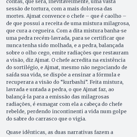
contas, que será, inevitavelmente, uma vasta
sessão de tortura, com a mais dolorosa das
mortes. Ajmat convence o chefe – que é caolho –
de que possui a receita de uma mistura milagrosa,
que cura a cegueira. Com a dita mistura banha-se
uma pedra recém-lavrada, para se certificar que
nunca tenha sido molhada, e a pedra, balançada
sobre o olho cego, emite radiações que restauram
a visão, diz Ajmat. O chefe acredita na existência
do sortilégio, e Ajmat, mesmo não negociando de
saída sua vida, se dispõe a ensinar a fórmula e
recuperara a visão do “kurbashi”. Feita mistura,
lavrada e untada a pedra, o que Ajmat faz, ao
balançá-la para a emissão das milagrosas
radiações, é esmagar com ela a cabeça do chefe
rebelde, perdendo incontinenti a vida num golpe
do sabre do carrasco que o vigia.
Quase idênticas, as duas narrativas fazem a