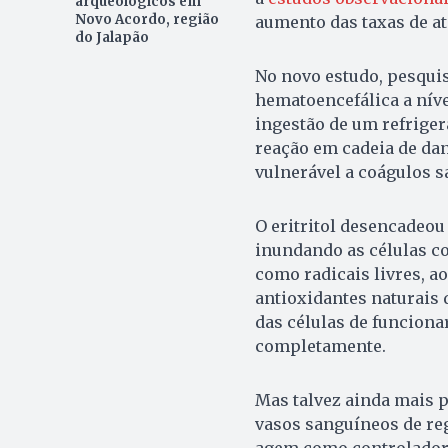
arqueológicos em
Novo Acordo, região
aumento das taxas de at
do Jalapão
No novo estudo, pesqui
hematoencefálica a níve
ingestão de um refrige
reação em cadeia de dan
vulnerável a coágulos 
O eritritol desencadeou
inundando as células c
como radicais livres, 
antioxidantes naturais 
das células de funcion
completamente.
Mas talvez ainda mais p
vasos sanguíneos de re
agem como controladore