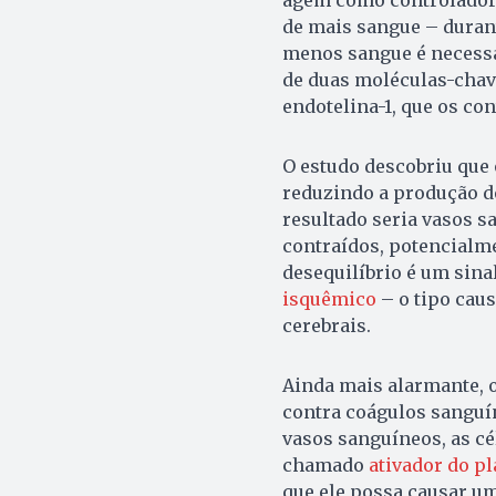
de mais sangue – duran
menos sangue é necessár
de duas moléculas-chave
endotelina-1, que os con
O estudo descobriu que o
reduzindo a produção de
resultado seria vasos
contraídos, potencialme
desequilíbrio é um sina
isquêmico
– o tipo cau
cerebrais.
Ainda mais alarmante, o
contra coágulos sangu
vasos sanguíneos, as cé
chamado
ativador do p
que ele possa causar u