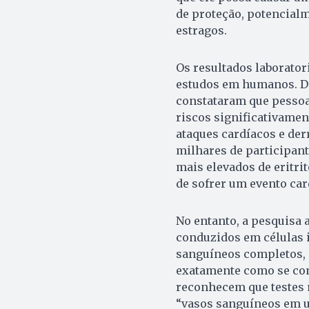
de proteção, potencialm
estragos.
Os resultados laborator
estudos em humanos. Di
constataram que pessoa
riscos significativamen
ataques cardíacos e de
milhares de participan
mais elevados de eritr
de sofrer um evento car
No entanto, a pesquisa
conduzidos em células i
sanguíneos completos, 
exatamente como se co
reconhecem que testes 
“vasos sanguíneos em u