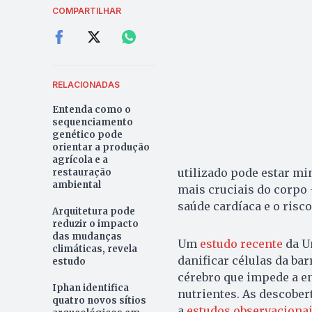
COMPARTILHAR
RELACIONADAS
Entenda como o
sequenciamento
genético pode
orientar a produção
agrícola e a
utilizado pode estar m
restauração
ambiental
mais cruciais do corpo
saúde cardíaca e o risc
Arquitetura pode
reduzir o impacto
das mudanças
Um
estudo recente
da Un
climáticas, revela
danificar células da ba
estudo
cérebro que impede a en
Iphan identifica
nutrientes. As descobe
quatro novos sítios
a
estudos observacionai