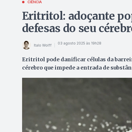
CIÊNCIA
Eritritol: adoçante p
defesas do seu cérebr
03 agosto 2025 às 19h28
Italo Wolff
Eritritol pode danificar células da barr
cérebro que impede a entrada de substân