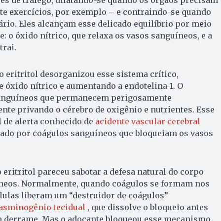
te exercícios, por exemplo – e contraindo-se quando
io. Eles alcançam esse delicado equilíbrio por meio
: o óxido nítrico, que relaxa os vasos sanguíneos, e a
trai.
 eritritol desorganizou esse sistema crítico,
 óxido nítrico e aumentando a endotelina-1. O
 sanguíneos que permanecem perigosamente
nte privando o cérebro de oxigênio e nutrientes. Esse
l de alerta conhecido de
acidente vascular cerebral
sado por coágulos sanguíneos que bloqueiam os vasos
 eritritol pareceu sabotar a defesa natural do corpo
íneos. Normalmente, quando coágulos se formam nos
lulas liberam um “destruidor de coágulos”
lasminogênio tecidual
, que dissolve o bloqueio antes
m derrame. Mas o adoçante bloqueou esse mecanismo