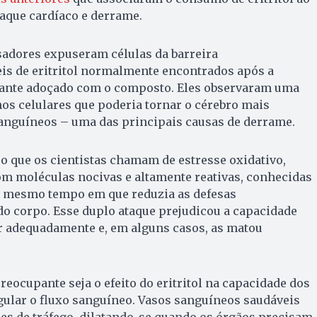
aque cardíaco e derrame.
sadores expuseram células da barreira
is de eritritol normalmente encontrados após a
rante adoçado com o composto. Eles observaram uma
os celulares que poderia tornar o cérebro mais
sanguíneos – uma das principais causas de derrame.
 o que os cientistas chamam de estresse oxidativo,
om moléculas nocivas e altamente reativas, conhecidas
ao mesmo tempo em que reduzia as defesas
do corpo. Esse duplo ataque prejudicou a capacidade
ar adequadamente e, em alguns casos, as matou
reocupante seja o efeito do eritritol na capacidade dos
gular o fluxo sanguíneo. Vasos sanguíneos saudáveis
s de tráfego, dilatando-se quando os órgãos precisam