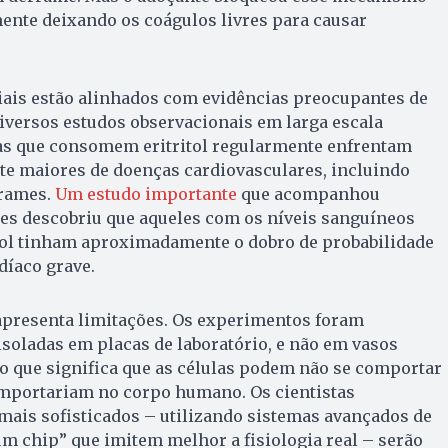
ente deixando os coágulos livres para causar
iais estão alinhados com evidências preocupantes de
versos estudos observacionais em larga escala
s que consomem eritritol regularmente enfrentam
te maiores de doenças cardiovasculares, incluindo
rrames.
Um estudo importante
que acompanhou
tes descobriu que aqueles com os níveis sanguíneos
itol tinham aproximadamente o dobro de probabilidade
díaco grave.
 apresenta limitações. Os experimentos foram
soladas em placas de laboratório, e não em vasos
o que significa que as células podem não se comportar
mportariam no corpo humano. Os cientistas
mais sofisticados – utilizando sistemas avançados de
m chip” que imitem melhor a fisiologia real – serão