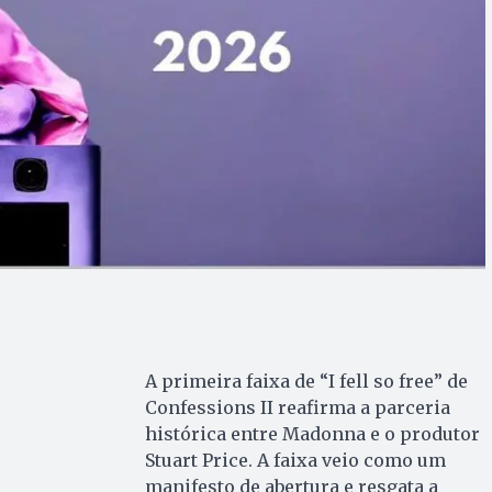
A primeira faixa de “I fell so free” de
Confessions II reafirma a parceria
histórica entre Madonna e o produtor
Stuart Price. A faixa veio como um
manifesto de abertura e resgata a