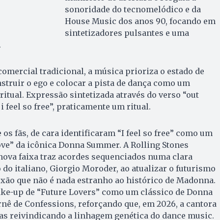
sonoridade do tecnomelódico e da
House Music dos anos 90, focando em
sintetizadores pulsantes e uma
.
comercial tradicional, a música prioriza o estado de
struir o ego e colocar a pista de dança como um
ritual. Expressão sintetizada através do verso “out
i feel so free”, praticamente um ritual.
e os fãs, de cara identificaram “I feel so free” como um
 love” da icônica Donna Summer. A Rolling Stones
nova faixa traz acordes sequenciados numa clara
o italiano, Giorgio Moroder, ao atualizar o futurismo
exão que não é nada estranho ao histórico de Madonna.
ke-up de “Future Lovers” como um clássico de Donna
nê de Confessions, reforçando que, em 2026, a cantora
as reivindicando a linhagem genética do dance music.