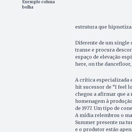
Exemplo coluna
bolha
estrutura que hipnotiza
Diferente de um single 
transe e procura descon
espaço de elevação espi
here, on the dancefloor, 
A crítica especializada 
hit sucessor de “I feel
chegou a afirmar que a 
homenagem à produção d
de 1977. Um tipo de con
A mídia relembrou o ma
Summer presente na tur
e o produtor estão apen