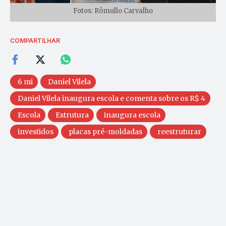
Fotos: Rômullo Carvalho
COMPARTILHAR
6 mi
Daniel Vilela
Daniel Vilela inaugura escola e comenta sobre os R$ 4
Escola
Estrutura
inaugura escola
investidos
placas pré-moldadas
reestruturar