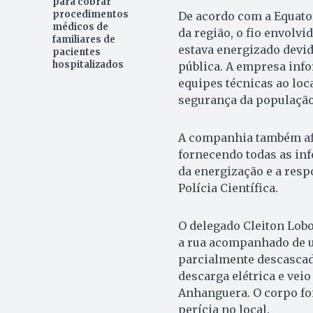
para cobrar
procedimentos
De acordo com a Equator
médicos de
da região, o fio envolvi
familiares de
estava energizado devid
pacientes
hospitalizados
pública. A empresa inf
equipes técnicas ao loca
segurança da populaçã
A companhia também afi
fornecendo todas as inf
da energização e a resp
Polícia Científica.
O delegado Cleiton Lobo
a rua acompanhado de u
parcialmente descascado
descarga elétrica e veio
Anhanguera. O corpo fo
perícia no local.