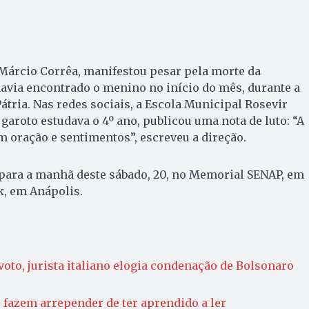
 Márcio Corrêa, manifestou pesar pela morte da
avia encontrado o menino no início do mês, durante a
átria. Nas redes sociais, a Escola Municipal Rosevir
 garoto estudava o 4º ano, publicou uma nota de luto: “A
m oração e sentimentos”, escreveu a direção.
 para a manhã deste sábado, 20, no Memorial SENAP, em
k, em Anápolis.
voto, jurista italiano elogia condenação de Bolsonaro
te fazem arrepender de ter aprendido a ler