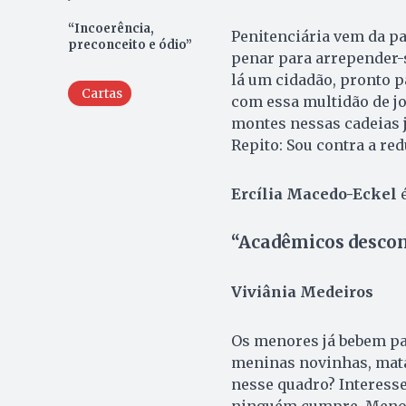
“Incoerência,
Penitenciária vem da pa
preconceito e ódio”
penar para arrepender-
lá um cidadão, pronto p
Cartas
com essa multidão de j
montes nessas cadeias j
Repito: Sou contra a re
Ercília Macedo-Eckel
é
“Acadêmicos descon
Viviânia Medeiros
Os menores já bebem par
meninas novinhas, mata
nesse quadro? Interesse