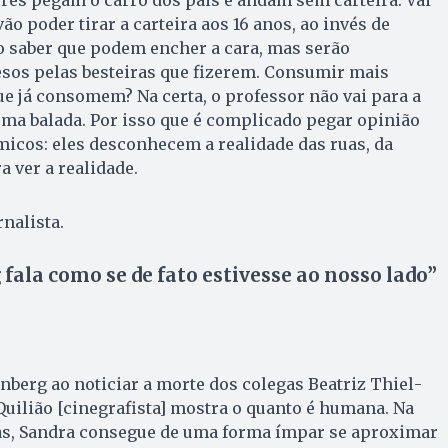
s pegam o carro dos pais e andam sem carteira. Vai
vão poder tirar a carteira aos 16 anos, ao invés de
ão saber que podem encher a cara, mas serão
esos pelas besteiras que fizerem. Consumir mais
ue já consomem? Na certa, o professor não vai para a
 uma balada. Por isso que é complicado pegar opinião
icos: eles desconhecem a realidade das ruas, da
a ver a realidade.
rnalista.
ala como se de fato estivesse ao nosso lado”
nberg ao noticiar a morte dos colegas Beatriz Thiel­
Quilião [cinegrafista] mostra o quanto é humana. Na
as, Sandra consegue de uma forma ímpar se aproximar