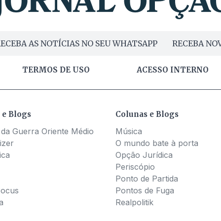
ECEBA AS NOTÍCIAS NO SEU WHATSAPP
RECEBA NOV
TERMOS DE USO
ACESSO INTERNO
 e Blogs
Colunas e Blogs
 da Guerra Oriente Médio
Música
izer
O mundo bate à porta
ica
Opção Jurídica
Periscópio
Ponto de Partida
Pocus
Pontos de Fuga
a
Realpolitik