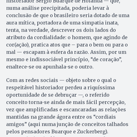
historiador Sérgio Buarque de Holanda — que,
numa análise precipitada, poderia levar à
conclusão de que o brasileiro seria dotado de uma
aura mítica, portadora de uma simpatia inata,
tenta, na verdade, descrever os dois lados do
atributo da cordialidade: o homem, que agindo de
cor(ação), pratica atos que – para o bem ou para o
mal — escapam à esfera da razão. As­sim, por um
mesmo e indissociável princípio, “de coração”,
enaltece-se ou apunhala-se o outro.
Com as redes sociais — objeto sobre o qual o
respeitável historiador perdeu a riquíssima
oportunidade de se debruçar —, o referido
conceito torna-se ainda de mais fácil percepção,
vez que amplificadas e escancaradas as relações
mantidas na grande ágora entre os “cordiais
amigos” (aqui numa junção de conceitos talhados
pelos pen­sadores Buarque e Zuckerberg).