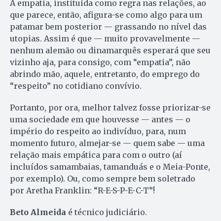
A empatia, instituída como regra nas relações, ao
que parece, então, afigura-se como algo para um
patamar bem posterior — grassando no nível das
utopias. Assim é que — muito provavelmente —
nenhum alemão ou dinamarquês esperará que seu
vizinho aja, para consigo, com “empatia”, não
abrindo mão, aquele, entretanto, do emprego do
“respeito” no cotidiano convívio.
Portanto, por ora, melhor talvez fosse priorizar-se
uma sociedade em que houvesse — antes — o
império do respeito ao indivíduo, para, num
momento futuro, almejar-se — quem sabe — uma
relação mais empática para com o outro (aí
incluídos samambaias, tamanduás e o Meia-Ponte,
por exemplo). Ou, como sempre bem soletrado
por Aretha Franklin: “R-E-S-P-E-C-T”!
Beto Almeida
é técnico judiciário.