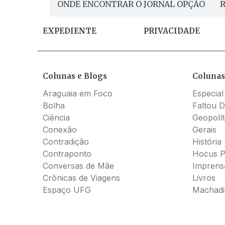
ONDE ENCONTRAR O JORNAL OPÇÃO
R
EXPEDIENTE
PRIVACIDADE
Colunas e Blogs
Colunas
Araguaia em Foco
Especial
Bolha
Faltou D
Ciência
Geopolít
Conexão
Gerais
Contradição
História
Contraponto
Hocus 
Conversas de Mãe
Imprens
Crônicas de Viagens
Livros
Espaço UFG
Machadia