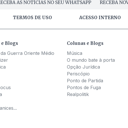
ECEBA AS NOTÍCIAS NO SEU WHATSAPP
RECEBA NOV
TERMOS DE USO
ACESSO INTERNO
 e Blogs
Colunas e Blogs
 da Guerra Oriente Médio
Música
izer
O mundo bate à porta
ica
Opção Jurídica
Periscópio
Ponto de Partida
Pocus
Pontos de Fuga
a
Realpolitik
nices...