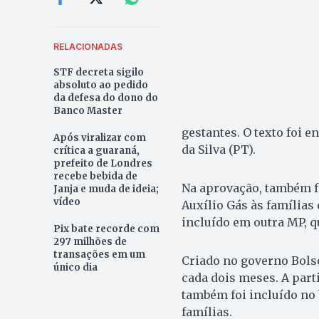
RELACIONADAS
STF decreta sigilo
absoluto ao pedido
da defesa do dono do
Banco Master
gestantes. O texto foi 
Após viralizar com
da Silva (PT).
crítica a guaraná,
prefeito de Londres
recebe bebida de
Na aprovação, também f
Janja e muda de ideia;
vídeo
Auxílio Gás às famílias
incluído em outra MP, qu
Pix bate recorde com
297 milhões de
transações em um
Criado no governo Bolso
único dia
cada dois meses. A part
também foi incluído no 
famílias.