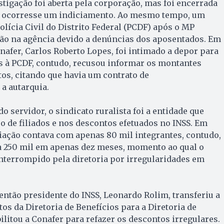
tigação foi aberta pela corporação, mas foi encerrada
e ocorresse um indiciamento. Ao mesmo tempo, um
olícia Civil do Distrito Federal (PCDF) após o MP
ão na agência devido a denúncias dos aposentados. Em
onafer, Carlos Roberto Lopes, foi intimado a depor para
s à PCDF, contudo, recusou informar os montantes
os, citando que havia um contrato de
 a autarquia.
o servidor, o sindicato ruralista foi a entidade que
 de filiados e nos descontos efetuados no INSS. Em
ciação contava com apenas 80 mil integrantes, contudo,
a 250 mil em apenas dez meses, momento ao qual o
interrompido pela diretoria por irregularidades em
ntão presidente do INSS, Leonardo Rolim, transferiu a
os da Diretoria de Benefícios para a Diretoria de
ilitou a Conafer para refazer os descontos irregulares.