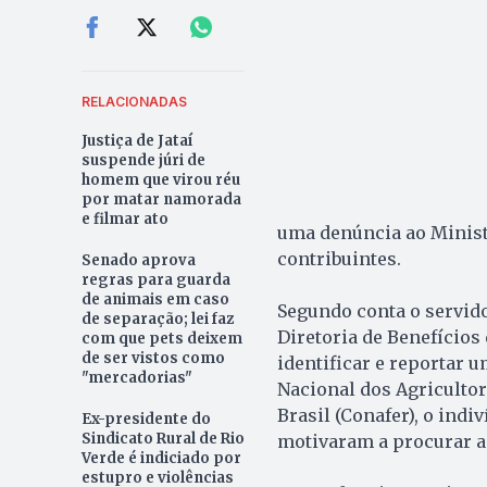
RELACIONADAS
Justiça de Jataí
suspende júri de
homem que virou réu
por matar namorada
e filmar ato
uma denúncia ao Ministé
contribuintes.
Senado aprova
regras para guarda
de animais em caso
Segundo conta o servidor
de separação; lei faz
Diretoria de Benefícios
com que pets deixem
de ser vistos como
identificar e reportar 
"mercadorias"
Nacional dos Agriculto
Brasil (Conafer), o indi
Ex-presidente do
Sindicato Rural de Rio
motivaram a procurar a 
Verde é indiciado por
estupro e violências