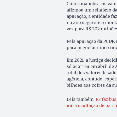
Com a manobra, os val
afirmou um relatório da
apuração, a entidade fa
no ano seguinte o monta
vez para R$ 202 milhõe
Pela apuração da PCDF,
para negociar cinco imó
Em 2021, a Justiça decid
só ocorreu em abril de 
total dos valores lesad
agência, contudo, espe
bilhões aos cofres da au
Leia também:
PF faz bus
mira ocultação de patr