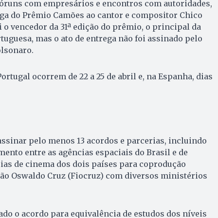
óruns com empresários e encontros com autoridades,
ega do Prêmio Camões ao cantor e compositor Chico
i o vencedor da 31ª edição do prêmio, o principal da
rtuguesa, mas o ato de entrega não foi assinado pelo
olsonaro.
ortugal ocorrem de 22 a 25 de abril e, na Espanha, dias
assinar pelo menos 13 acordos e parcerias, incluindo
nto entre as agências espaciais do Brasil e de
cias de cinema dos dois países para coprodução
ção Oswaldo Cruz (Fiocruz) com diversos ministérios
do o acordo para equivalência de estudos dos níveis