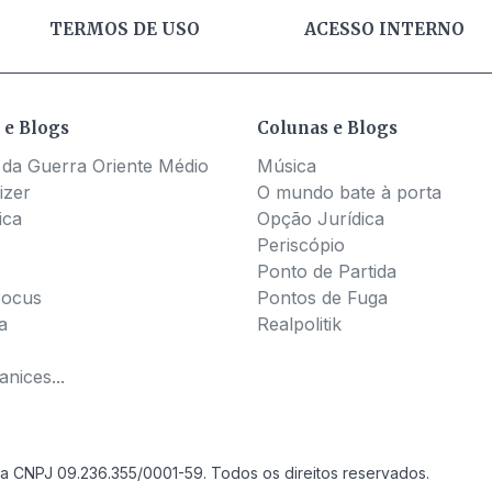
TERMOS DE USO
ACESSO INTERNO
 e Blogs
Colunas e Blogs
 da Guerra Oriente Médio
Música
izer
O mundo bate à porta
ica
Opção Jurídica
Periscópio
Ponto de Partida
Pocus
Pontos de Fuga
a
Realpolitik
nices...
a CNPJ 09.236.355/0001-59. Todos os direitos reservados.