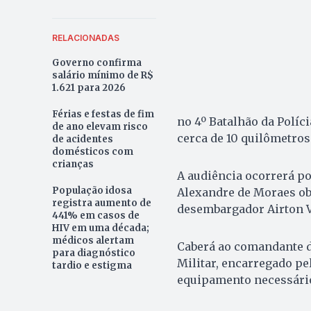
RELACIONADAS
Governo confirma
salário mínimo de R$
1.621 para 2026
Férias e festas de fim
no 4º Batalhão da Políci
de ano elevam risco
cerca de 10 quilômetros 
de acidentes
domésticos com
crianças
A audiência ocorrerá p
População idosa
Alexandre de Moraes obt
registra aumento de
desembargador Airton Vi
441% em casos de
HIV em uma década;
médicos alertam
Caberá ao comandante d
para diagnóstico
Militar, encarregado pe
tardio e estigma
equipamento necessário 