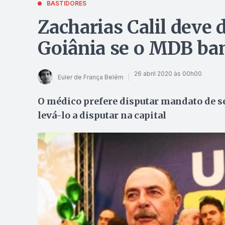
BASTIDORES
Zacharias Calil deve d
Goiânia se o MDB ban
26 abril 2020 às 00h00
Euler de França Belém
O médico prefere disputar mandato de s
levá-lo a disputar na capital