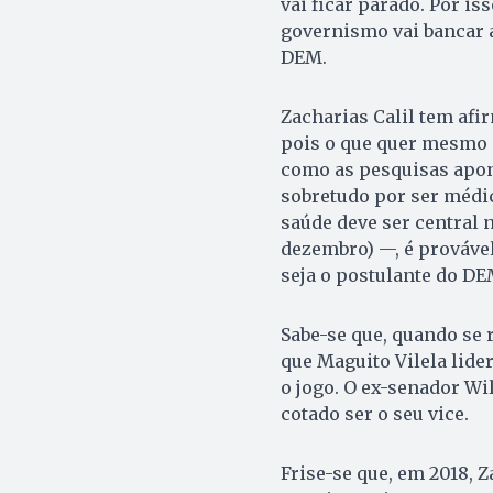
vai ficar parado. Por is
governismo vai bancar a
DEM.
Zacharias Calil tem afi
pois o que quer mesmo é
como as pesquisas apon
sobretudo por ser médi
saúde deve ser central
dezembro) —, é provável
seja o postulante do D
Sabe-se que, quando se 
que Maguito Vilela lide
o jogo. O ex-senador Wil
cotado ser o seu vice.
Frise-se que, em 2018, Z