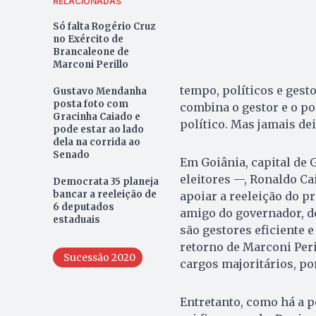
RELACIONADAS
Só falta Rogério Cruz
no Exército de
Brancaleone de
Marconi Perillo
tempo, políticos e gest
Gustavo Mendanha
posta foto com
combina o gestor e o po
Gracinha Caiado e
político. Mas jamais deix
pode estar ao lado
dela na corrida ao
Senado
Em Goiânia, capital de 
eleitores —, Ronaldo Ca
Democrata 35 planeja
bancar a reeleição de
apoiar a reeleição do pr
6 deputados
amigo do governador, de
estaduais
são gestores eficiente 
retorno de Marconi Peri
Sucessão 2020
cargos majoritários, po
Entretanto, como há a p