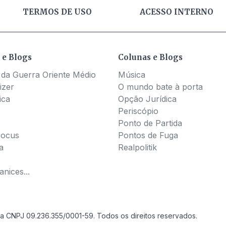
TERMOS DE USO
ACESSO INTERNO
 e Blogs
Colunas e Blogs
 da Guerra Oriente Médio
Música
izer
O mundo bate à porta
ica
Opção Jurídica
Periscópio
Ponto de Partida
Pocus
Pontos de Fuga
a
Realpolitik
nices...
a CNPJ 09.236.355/0001-59. Todos os direitos reservados.