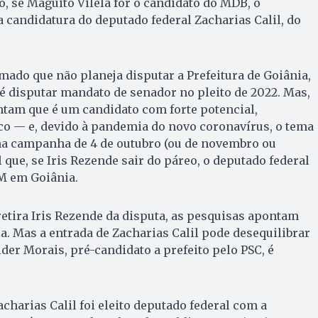
so, se Maguito Vilela for o candidato do MDB, o
 candidatura do deputado federal Zacharias Calil, do
rmado que não planeja disputar a Prefeitura de Goiânia,
 disputar mandato de senador no pleito de 2022. Mas,
tam que é um candidato com forte potencial,
co — e, devido à pandemia do novo coronavírus, o tema
 na campanha de 4 de outubro (ou de novembro ou
 que, se Iris Rezende sair do páreo, o deputado federal
EM em Goiânia.
retira Iris Rezende da disputa, as pesquisas apontam
ra. Mas a entrada de Zacharias Calil pode desequilibrar
der Morais, pré-candidato a prefeito pelo PSC, é
acharias Calil foi eleito deputado federal com a