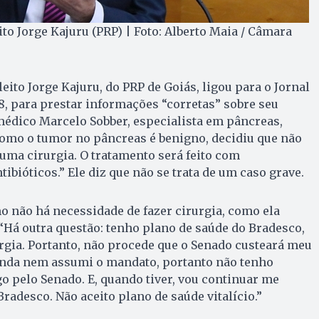
to Jorge Kajuru (PRP) | Foto: Alberto Maia / Câmara
leito Jorge Kajuru, do PRP de Goiás, ligou para o Jornal
18, para prestar informações “corretas” sobre seu
médico Marcelo Sobber, especialista em pâncreas,
omo o tumor no pâncreas é benigno, decidiu que não
uma cirurgia. O tratamento será feito com
bióticos.” Ele diz que não se trata de um caso grave.
o não há necessidade de fazer cirurgia, como ela
. “Há outra questão: tenho plano de saúde do Bradesco,
rgia. Portanto, não procede que o Senado custeará meu
inda nem assumi o mandato, portanto não tenho
go pelo Senado. E, quando tiver, vou continuar me
radesco. Não aceito plano de saúde vitalício.”