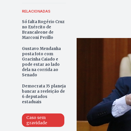
RELACIONADAS
Só falta Rogério Cruz
no Exército de
Brancaleone de
Marconi Perillo
Gustavo Mendanha
posta foto com
Gracinha Caiado e
pode estar ao lado
dela na corrida ao
Senado
Democrata 35 planeja
bancar a reeleição de
6 deputados
estaduais
Caso sem
gravidade