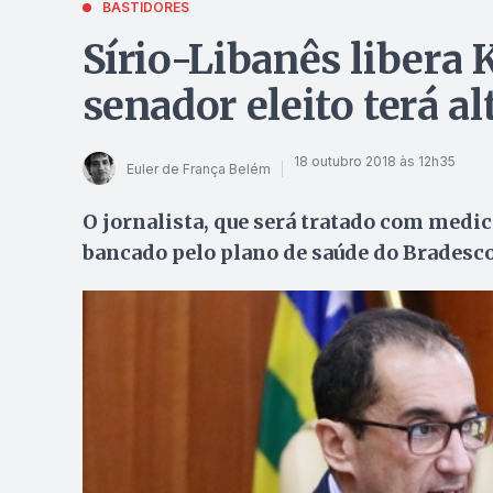
BASTIDORES
Sírio-Libanês libera K
senador eleito terá a
18 outubro 2018 às 12h35
Euler de França Belém
O jornalista, que será tratado com medi
bancado pelo plano de saúde do Bradesco