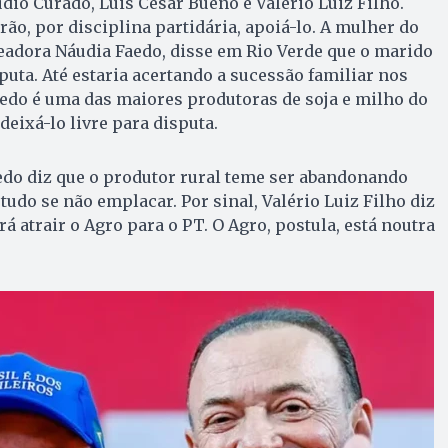
io Curado, Luis Cesar Bueno e Valério Luiz Filho.
irão, por disciplina partidária, apoiá-lo. A mulher do
readora Náudia Faedo, disse em Rio Verde que o marido
puta. Até estaria acertando a sucessão familiar nos
edo é uma das maiores produtoras de soja e milho do
eixá-lo livre para disputa.
edo diz que o produtor rural teme ser abandonando
tudo se não emplacar. Por sinal, Valério Luiz Filho diz
 atrair o Agro para o PT. O Agro, postula, está noutra