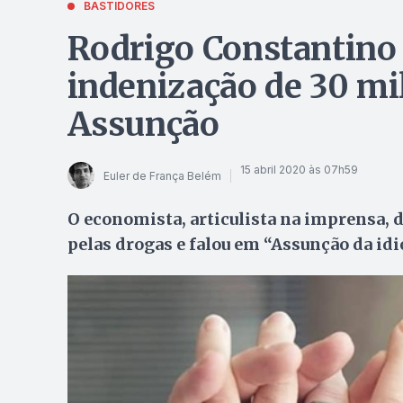
BASTIDORES
Rodrigo Constantino 
indenização de 30 mil
Assunção
15 abril 2020 às 07h59
Euler de França Belém
O economista, articulista na imprensa, d
pelas drogas e falou em “Assunção da idio