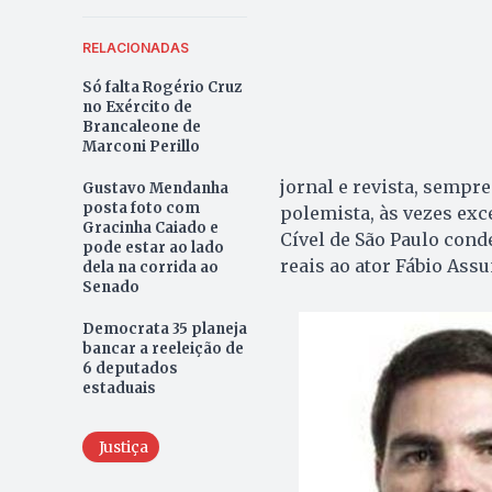
RELACIONADAS
Só falta Rogério Cruz
no Exército de
Brancaleone de
Marconi Perillo
jornal e revista, sempr
Gustavo Mendanha
posta foto com
polemista, às vezes exc
Gracinha Caiado e
Cível de São Paulo cond
pode estar ao lado
reais ao ator Fábio Ass
dela na corrida ao
Senado
Democrata 35 planeja
bancar a reeleição de
6 deputados
estaduais
Justiça