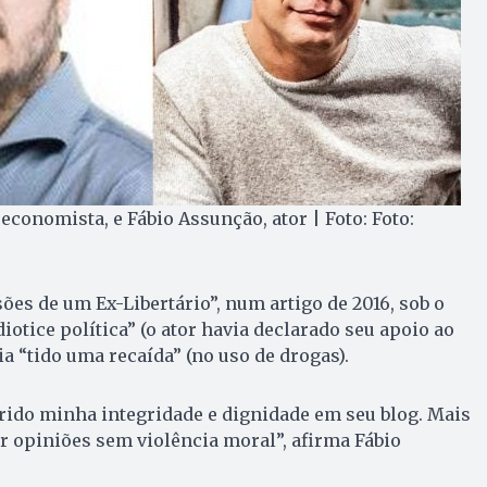
economista, e Fábio Assunção, ator | Foto: Foto:
ões de um Ex-Libertário”, num artigo de 2016, sob o
diotice política” (o ator havia declarado seu apoio ao
ia “tido uma recaída” (no uso de drogas).
ferido minha integridade e dignidade em seu blog. Mais
r opiniões sem violência moral”, afirma Fábio