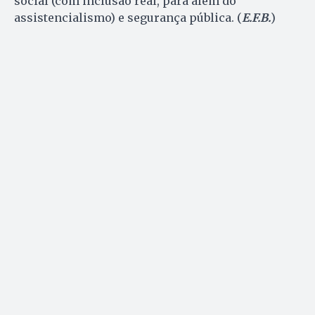
social (com inclusão real, para além do
assistencialismo) e segurança pública. (
E.F.B.
)