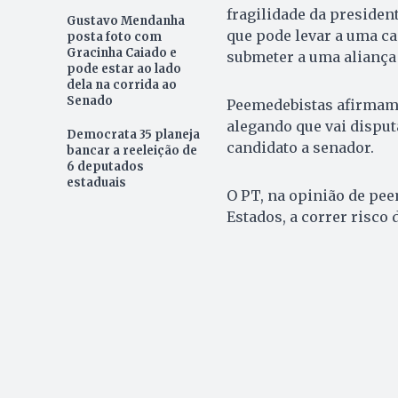
fragilidade da presiden
Gustavo Mendanha
que pode levar a uma ca
posta foto com
Gracinha Caiado e
submeter a uma alianç
pode estar ao lado
dela na corrida ao
Senado
Peemedebistas afirmam 
alegando que vai disput
Democrata 35 planeja
candidato a senador.
bancar a reeleição de
6 deputados
estaduais
O PT, na opinião de pee
Estados, a correr risco