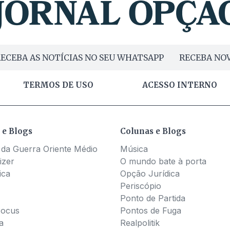
ECEBA AS NOTÍCIAS NO SEU WHATSAPP
RECEBA NOV
TERMOS DE USO
ACESSO INTERNO
 e Blogs
Colunas e Blogs
 da Guerra Oriente Médio
Música
izer
O mundo bate à porta
ica
Opção Jurídica
Periscópio
Ponto de Partida
Pocus
Pontos de Fuga
a
Realpolitik