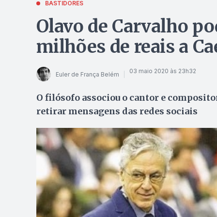
BASTIDORES
Olavo de Carvalho pod
milhões de reais a C
03 maio 2020 às 23h32
Euler de França Belém
O filósofo associou o cantor e compositor
retirar mensagens das redes sociais