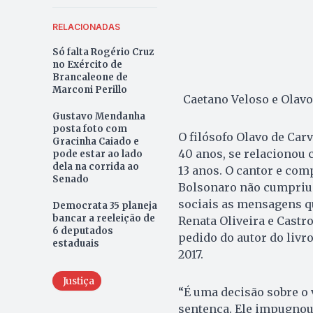
RELACIONADAS
Só falta Rogério Cruz
no Exército de
Brancaleone de
Marconi Perillo
Caetano Veloso e Olavo
Gustavo Mendanha
posta foto com
O filósofo Olavo de Car
Gracinha Caiado e
40 anos, se relacionou 
pode estar ao lado
dela na corrida ao
13 anos. O cantor e com
Senado
Bolsonaro não cumpriu a
sociais as mensagens que
Democrata 35 planeja
bancar a reeleição de
Renata Oliveira e Castro
6 deputados
pedido do autor do livr
estaduais
2017.
Justiça
“É uma decisão sobre o
sentença. Ele impugnou