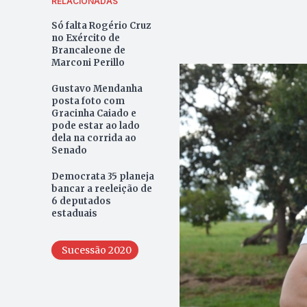
RELACIONADAS
Só falta Rogério Cruz
no Exército de
Brancaleone de
Marconi Perillo
Gustavo Mendanha
posta foto com
Gracinha Caiado e
pode estar ao lado
dela na corrida ao
Senado
Democrata 35 planeja
bancar a reeleição de
6 deputados
estaduais
Sucessão 2020