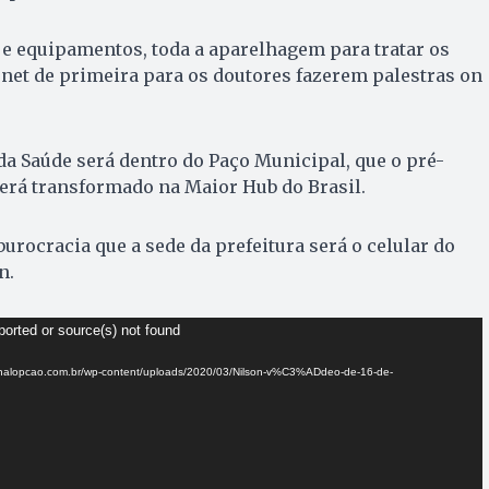
 e equipamentos, toda a aparelhagem para tratar os
rnet de primeira para os doutores fazerem palestras on
a Saúde será dentro do Paço Municipal, que o pré-
erá transformado na Maior Hub do Brasil.
urocracia que a sede da prefeitura será o celular do
n.
ported or source(s) not found
jornalopcao.com.br/wp-content/uploads/2020/03/Nilson-v%C3%ADdeo-de-16-de-