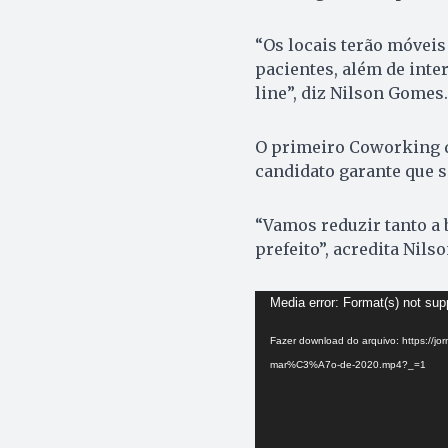
“Os locais terão móveis
pacientes, além de inte
line”, diz Nilson Gomes.
O primeiro Coworking d
candidato garante que s
“Vamos reduzir tanto a b
prefeito”, acredita Nilso
Tocador
Media error: Format(s) not sup
de
Fazer download do arquivo: https://
vídeo
mar%C3%A7o-de-2020.mp4?_=1