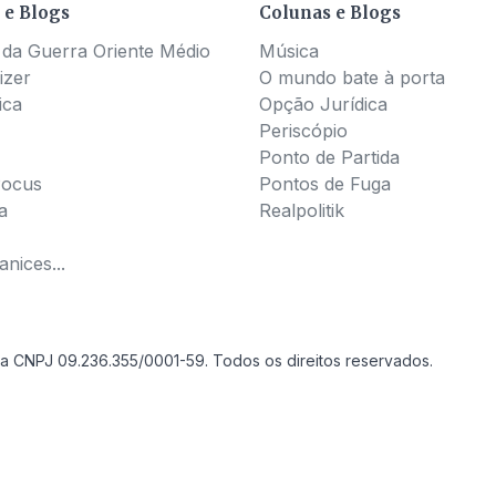
 e Blogs
Colunas e Blogs
 da Guerra Oriente Médio
Música
izer
O mundo bate à porta
ica
Opção Jurídica
Periscópio
Ponto de Partida
Pocus
Pontos de Fuga
a
Realpolitik
nices...
a CNPJ 09.236.355/0001-59. Todos os direitos reservados.