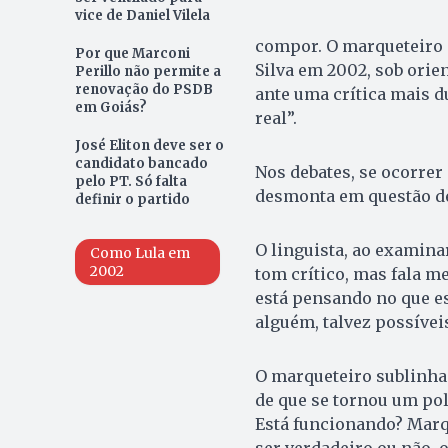
vice de Daniel Vilela
compor. O marqueteiro 
Por que Marconi
Silva em 2002, sob ori
Perillo não permite a
renovação do PSDB
ante uma crítica mais d
em Goiás?
real”.
José Eliton deve ser o
candidato bancado
Nos debates, se ocorrer
pelo PT. Só falta
desmonta em questão d
definir o partido
O linguista, ao examina
Como Lula em
2002
tom crítico, mas fala m
está pensando no que es
alguém, talvez possíveis
O marqueteiro sublinha 
de que se tornou um pol
Está funcionando? Marq