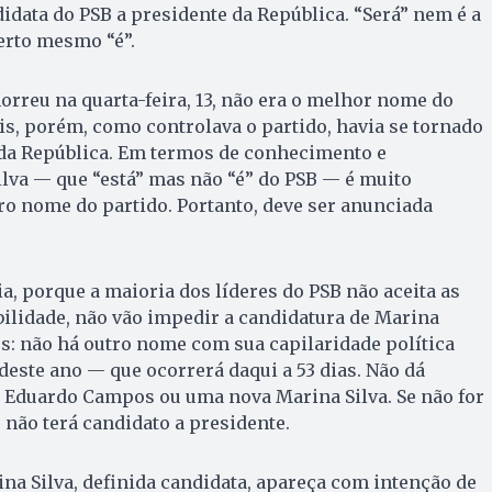
didata do PSB a presidente da República. “Será” nem é a
erto mesmo “é”.
rreu na quarta-feira, 13, não era o melhor nome do
is, porém, como controlava o partido, havia se tornado
 da República. Em termos de conhecimento e
lva — que “está” mas não “é” do PSB — é muito
ro nome do partido. Portanto, deve ser anunciada
a, porque a maioria dos líderes do PSB não aceita as
bilidade, não vão impedir a candidatura de Marina
es: não há outro nome com sua capilaridade política
deste ano — que ocorrerá daqui a 53 dias. Não dá
 Eduardo Campos ou uma nova Marina Silva. Se não for
 não terá candidato a presidente.
ina Silva, definida candidata, apareça com intenção de