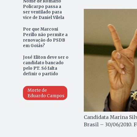
Nome de Romário
Policarpo passa a
ser ventilado para
vice de Daniel Vilela
Por que Marconi
Perillo não permite a
renovação do PSDB
em Goiás?
José Eliton deve ser o
candidato bancado
pelo PT. Só falta
definir o partido
Morte de
Eduardo Campos
Candidata Marina Silva
Brasil – 30/06/2010. 