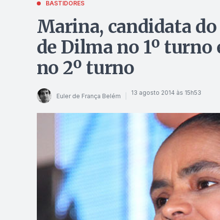
BASTIDORES
Marina, candidata do 
de Dilma no 1º turno 
no 2º turno
13 agosto 2014 às 15h53
Euler de França Belém