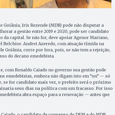
de Goiânia, Iris Rezende (MDB) pode não disputar a
lhorar a gestão entre 2019 e 2020, pode ser candidato
to da capital. Se não for, deve apoiar Agenor Mariano,
l Belchior. Andrei Azeredo, com atuação tímida na
 Goi­ânia, corre por fora, pois, se não tem a rejeição,
sso do decano emedebista.
que, com Ronaldo Caiado no governo sua gestão pode
ens emedebistas, embora não digam isto em “on” — só
, se for candidato mais vez, o prefeito será o próximo
inaria seus dias na política com um fracasso. Por isso
medebista abra espaço para a renovação — antes que
 Caiado, o candidato de consenso do DEM e do MDB