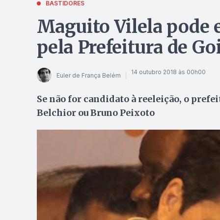
BASTIDORES
Maguito Vilela pode 
pela Prefeitura de Go
14 outubro 2018 às 00h00
Euler de França Belém
Se não for candidato à reeleição, o pref
Belchior ou Bruno Peixoto