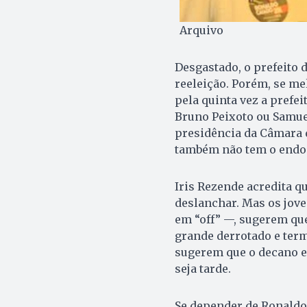
Arquivo
Desgastado, o prefeito 
reeleição. Porém, se me
pela quinta vez a prefei
Bru­no Peixoto ou Samue
presidência da Câmara de
também não tem o endo
Iris Rezende acredita 
deslanchar. Mas os jov
em “off” —, sugerem que
grande derrotado e term
sugerem que o decano e
seja tarde.
Se depender de Ronaldo