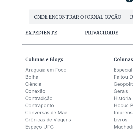
ONDE ENCONTRAR O JORNAL OPÇÃO
R
EXPEDIENTE
PRIVACIDADE
Colunas e Blogs
Colunas
Araguaia em Foco
Especial
Bolha
Faltou D
Ciência
Geopolít
Conexão
Gerais
Contradição
História
Contraponto
Hocus 
Conversas de Mãe
Imprens
Crônicas de Viagens
Livros
Espaço UFG
Machadia