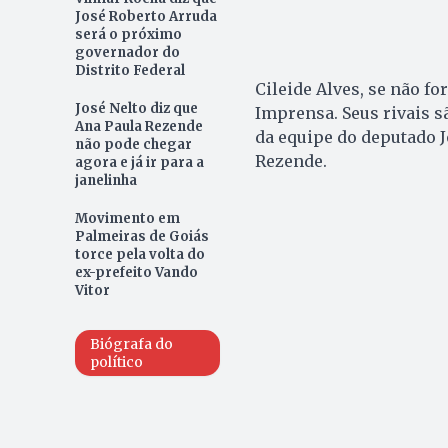
José Roberto Arruda
será o próximo
governador do
Distrito Federal
Cileide Alves, se não fo
José Nelto diz que
Imprensa. Seus rivais s
Ana Paula Rezende
da equipe do deputado J
não pode chegar
Rezende.
agora e já ir para a
janelinha
Movimento em
Palmeiras de Goiás
torce pela volta do
ex-prefeito Vando
Vitor
Biógrafa do
político