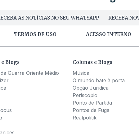
ECEBA AS NOTÍCIAS NO SEU WHATSAPP
RECEBA NOV
TERMOS DE USO
ACESSO INTERNO
 e Blogs
Colunas e Blogs
 da Guerra Oriente Médio
Música
izer
O mundo bate à porta
ica
Opção Jurídica
Periscópio
Ponto de Partida
Pocus
Pontos de Fuga
a
Realpolitik
nices...