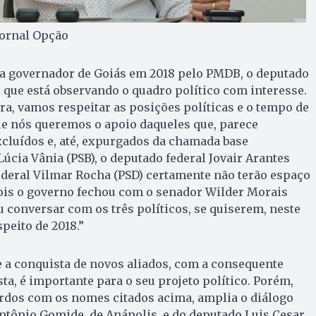
Jornal Opção
a governador de Goiás em 2018 pelo PMDB, o deputado
z que está observando o quadro político com interesse.
ra, vamos respeitar as posições políticas e o tempo de
ue nós queremos o apoio daqueles que, parece
xcluídos e, até, expurgados da chamada base
úcia Vânia (PSB), o deputado federal Jovair Arantes
ederal Vilmar Rocha (PSD) certamente não terão espaço
pois o governo fechou com o senador Wilder Morais
u conversar com os três políticos, se quiserem, neste
peito de 2018.”
e a conquista de novos aliados, com a consequente
ta, é importante para o seu projeto político. Porém,
rdos com os nomes citados acima, amplia o diálogo
ntônio Gomide, de Anápolis, e do deputado Luis Cesar