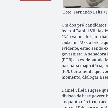
Foto: Fernando Leite / 
Um dos pré-candidatos 
federal Daniel Vilela di
“Não vamos forçar a bar
cada um. Mas o fato é q
evidente, estão sendo e
governista. A senadora L
(PTB) e o ex-deputado f
na chapa majoritária, 
(PP). Certamente que vo
momento, dialogar a res
Daniel Vilela sugere qu
divisão da base governis
enquanto não firma aco
com o PT do vereador A