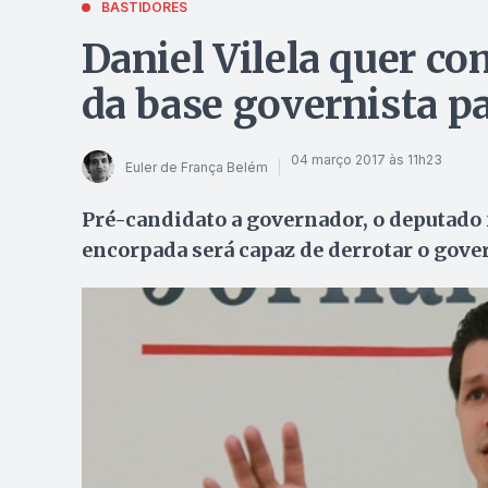
BASTIDORES
Daniel Vilela quer c
da base governista p
04 março 2017 às 11h23
Euler de França Belém
Pré-candidato a governador, o deputado 
encorpada será capaz de derrotar o gov