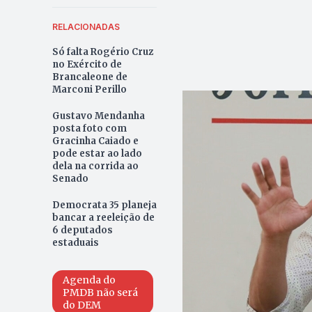
RELACIONADAS
Só falta Rogério Cruz
no Exército de
Brancaleone de
Marconi Perillo
Gustavo Mendanha
posta foto com
Gracinha Caiado e
pode estar ao lado
dela na corrida ao
Senado
Democrata 35 planeja
bancar a reeleição de
6 deputados
estaduais
Agenda do
PMDB não será
do DEM