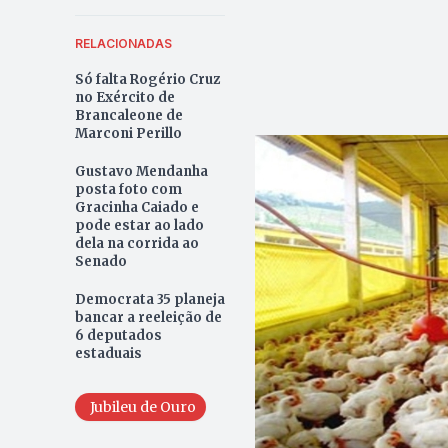
RELACIONADAS
Só falta Rogério Cruz
no Exército de
Brancaleone de
Marconi Perillo
Gustavo Mendanha
posta foto com
Gracinha Caiado e
pode estar ao lado
dela na corrida ao
Senado
Democrata 35 planeja
bancar a reeleição de
6 deputados
estaduais
Jubileu de Ouro