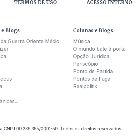
TERMOS DE USO
ACESSO INTERNO
 e Blogs
Colunas e Blogs
 da Guerra Oriente Médio
Música
izer
O mundo bate à porta
ica
Opção Jurídica
Periscópio
Ponto de Partida
Pocus
Pontos de Fuga
a
Realpolitik
nices...
a CNPJ 09.236.355/0001-59. Todos os direitos reservados.