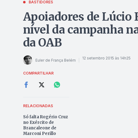
BASTIDORES
Apoiadores de Lúcio 
nível da campanha n
da OAB
12 setembro 2015 às 14h25
Euler de França Belém
COMPARTILHAR
RELACIONADAS
Só falta Rogério Cruz
no Exército de
Brancaleone de
Marconi Perillo