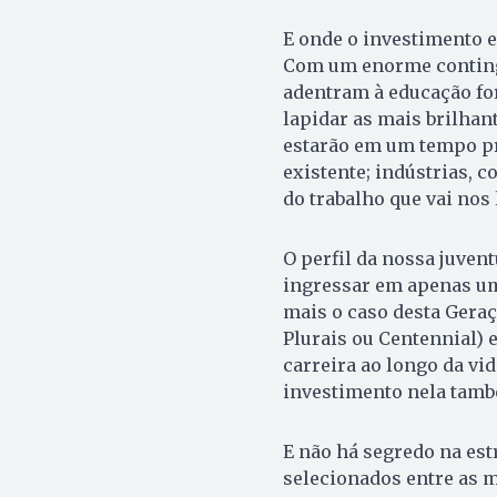
E onde o investimento 
Com um enorme conting
adentram à educação fo
lapidar as mais brilhan
estarão em um tempo p
existente; indústrias, 
do trabalho que vai nos
O perfil da nossa juve
ingressar em apenas um
mais o caso desta Geraç
Plurais ou Centennial) 
carreira ao longo da vi
investimento nela tam
E não há segredo na es
selecionados entre as 