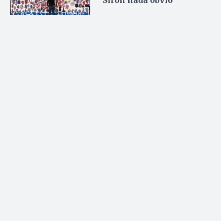
Siron nada óbvio