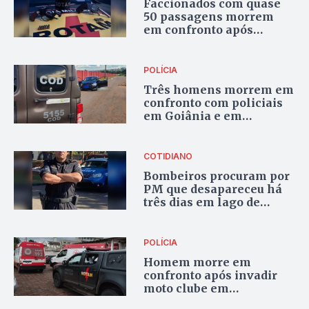
Faccionados com quase
50 passagens morrem
em confronto após
tentarem executar rival
em Goiânia
POLÍCIA
Três homens morrem em
confronto com policiais
em Goiânia e em
Aparecida de Goiânia
COTIDIANO
Bombeiros procuram por
PM que desapareceu há
três dias em lago de
Caldas Novas
POLÍCIA
Homem morre em
confronto após invadir
moto clube em
Valparaíso de Goiás