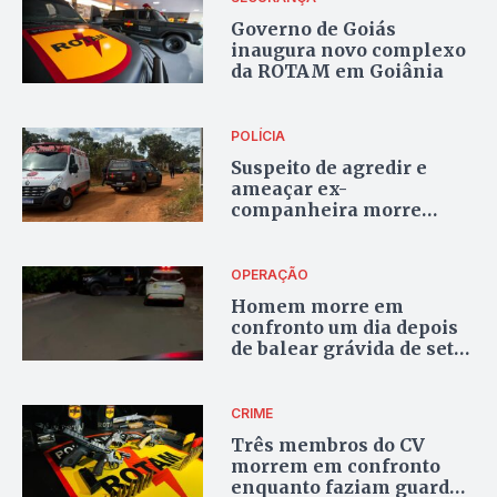
Governo de Goiás
inaugura novo complexo
da ROTAM em Goiânia
POLÍCIA
Suspeito de agredir e
ameaçar ex-
companheira morre
durante confronto em
Cidade Ocidental
OPERAÇÃO
Homem morre em
confronto um dia depois
de balear grávida de sete
meses em Goiânia
CRIME
Três membros do CV
morrem em confronto
enquanto faziam guarda