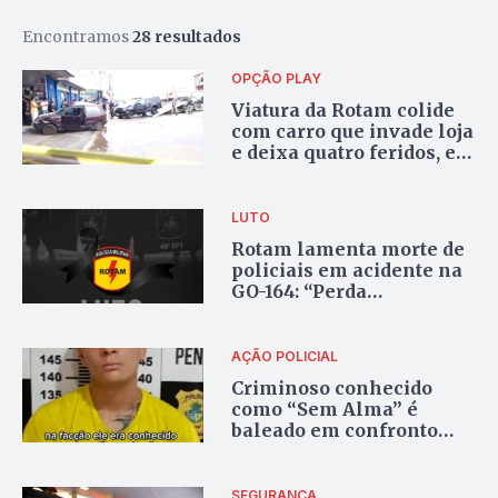
Encontramos
28 resultados
OPÇÃO PLAY
Viatura da Rotam colide
com carro que invade loja
e deixa quatro feridos, em
Goiânia
LUTO
Rotam lamenta morte de
policiais em acidente na
GO-164: “Perda
irreparável”
AÇÃO POLICIAL
Criminoso conhecido
como “Sem Alma” é
baleado em confronto
com a Rotam em
Aparecida de Goiânia
SEGURANÇA