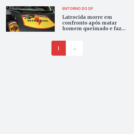
ENTORNO DO DF
Latrocida morre em
confronto após matar
homem queimado e fazer
adolescente de refém em
Luziânia, diz polícia
1
→