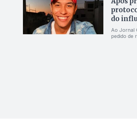
Após pr
protoco
do infl
Ao Jornal 
pedido de 