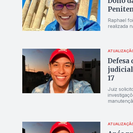
Dono da
Peniten
Raphael fo
realizada n
ATUALIZAÇÃ
Defesa 
judicia
17
Juiz solicitou 
investigaç
manutenção
ATUALIZAÇÃ