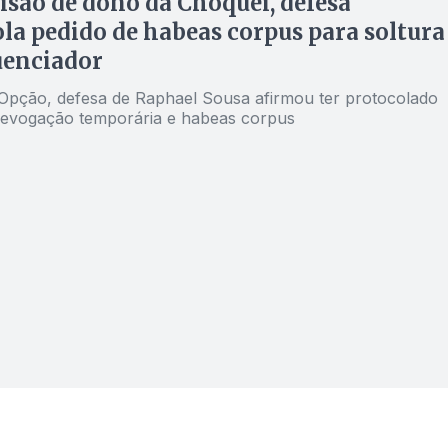
isão de dono da Choquei, defesa
la pedido de habeas corpus para soltura
uenciador
Opção, defesa de Raphael Sousa afirmou ter protocolado
revogação temporária e habeas corpus