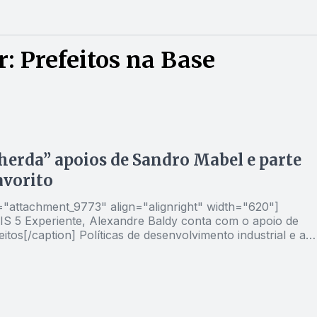
: Prefeitos na Base
herda” apoios de Sandro Mabel e parte
avorito
d="attachment_9773" align="alignright" width="620"]
Experiente, Alexandre Baldy conta com o apoio de
íticas de desenvolvimento industrial e a
nvestimentos são uma excelente plataforma eleitoral para
eitos, geralmente ávidos pela industrialização de seus
 Nessa seara, o ex-secretário de Indústria e Comércio,
Baldy, reina praticamente sozinho na disputa para deputad
ste ano. O jovem tucano arregimentou o apoio de dezenas 