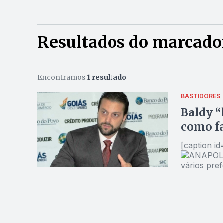
Resultados do marcador
Encontramos
1 resultado
BASTIDORES
Baldy “
como f
[caption i
vários prefeitos[/caption] Pol
busca de i
atrair pref
municípios.
Alexandre 
federal ne