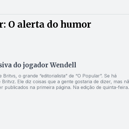
: O alerta do humor
ssiva do jogador Wendell
ritvs, o grande “editorialista” de “O Popular”. Se há
 Britvz. Ele diz coisas que a gente gostaria de dizer, mas n
 primeira página. Na edição de quinta-feira,
endell, autor do gol mais bonito de 2015, se tornou o xod
rádio. É o Cauã Reymond do futebol, mais celebrado do que
ica é o excesso de exposição. No início, Katteca,
u!”. O jogador está deitado numa cama e é fotografado e
s. “Wendell tá
para o banheiro, com ar aflito, e, de repente, os repórter
z. Até a Escola de Frankfurt aprovaria a graça inteligent