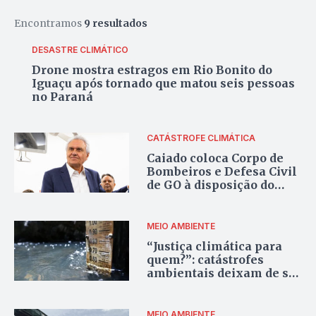
Encontramos
9 resultados
DESASTRE CLIMÁTICO
Drone mostra estragos em Rio Bonito do
Iguaçu após tornado que matou seis pessoas
no Paraná
CATÁSTROFE CLIMÁTICA
Caiado coloca Corpo de
Bombeiros e Defesa Civil
de GO à disposição do
Paraná após tornado
MEIO AMBIENTE
“Justiça climática para
quem?”: catástrofes
ambientais deixam de ser
uma possibilidade em
meio ao capitalismo
desenfreado
MEIO AMBIENTE