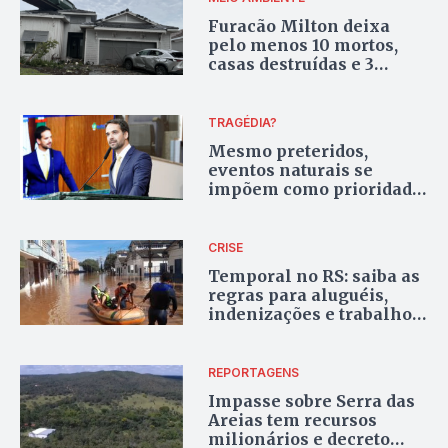
Furacão Milton deixa
pelo menos 10 mortos,
casas destruídas e 3
milhões sem eletricidade
na Flórida
TRAGÉDIA?
Mesmo preteridos,
eventos naturais se
impõem como prioridade
aos governos
CRISE
Temporal no RS: saiba as
regras para aluguéis,
indenizações e trabalho
para emergências
climáticas
REPORTAGENS
Impasse sobre Serra das
Areias tem recursos
milionários e decreto