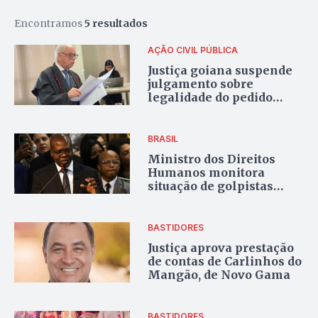
Encontramos
5 resultados
AÇÃO CIVIL PÚBLICA
Justiça goiana suspende
julgamento sobre
legalidade do pedido
mínimo exigida por
aplicativos de delivery;
entenda
BRASIL
Ministro dos Direitos
Humanos monitora
situação de golpistas
detidos
BASTIDORES
Justiça aprova prestação
de contas de Carlinhos do
Mangão, de Novo Gama
BASTIDORES