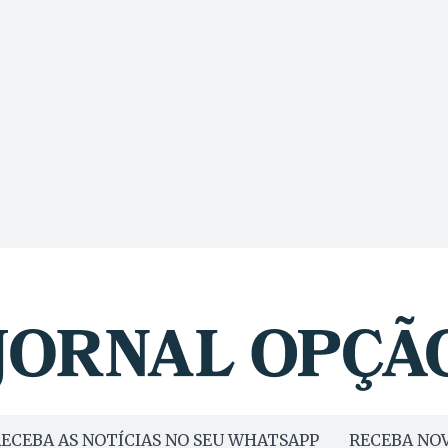
acionamento
obrenome Pacheco. Quando prefeito de Goiânia, Iris pô
blefando” sobre Iris.
 até o dia 5 de outubro. Mas não vai mostrar nada,
 mais provável é que, brevemente, seja processado mais
o artigo, com o apoio de um jornalista do “Diário da
s “espantosas”. Estuda também a possibilidade de conceder
pular”.
ECEBA AS NOTÍCIAS NO SEU WHATSAPP
RECEBA NOV