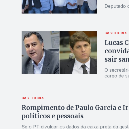
Deputado d
BASTIDORES
Lucas C
convid
sair sa
O secretári
cargo de s
BASTIDORES
Rompimento de Paulo Garcia e Iri
políticos e pessoais
Se o PT divulgar os dados da caixa preta da ges