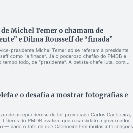
s de Michel Temer o chamam de
ente” e Dilma Rousseff de “finada”
 vice-presidente Michel Temer só se referem à presidente
seff como “a finada”. Já o poderoso chefão do PMDB é
 tempo todo, de “presidente”. A petista-chefe luta, com
ículas e dentes para sobreviver, e o peemedebista-chefe,
la.
lefa e o desafia a mostrar fotografias e
zende arrependeu-se de ter provocado Carlos Ca­choeira, 
. Líderes do PMDB avaliam que o candidato a governador
ro — dado o fato de que Cachoeira tem muitas informações
ista contrapõe: “Cachoeira não tem fotografia alguma que