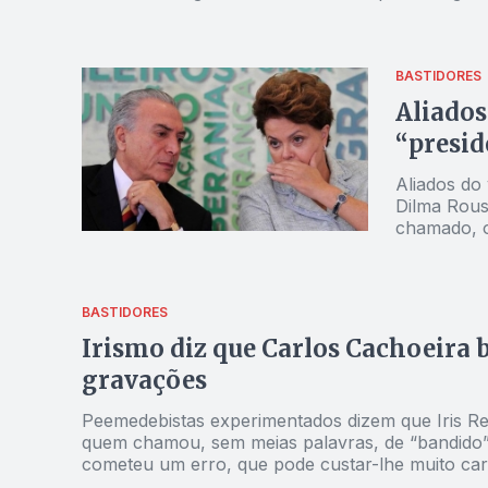
BASTIDORES
Aliado
“presid
Aliados do
Dilma Rous
chamado, o
unhas, cut
para afogá-
BASTIDORES
Irismo diz que Carlos Cachoeira b
gravações
Peemedebistas experimentados dizem que Iris Re
quem chamou, sem meias palavras, de “bandido”
cometeu um erro, que pode custar-lhe muito ca
sobre negócios de políticos do PMDB. Mas um ir