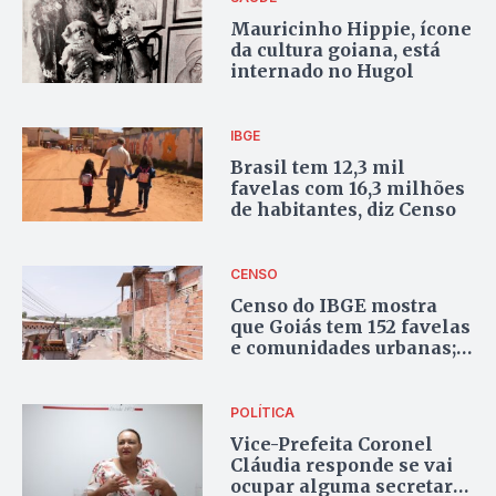
Mauricinho Hippie, ícone
da cultura goiana, está
internado no Hugol
IBGE
Brasil tem 12,3 mil
favelas com 16,3 milhões
de habitantes, diz Censo
CENSO
Censo do IBGE mostra
que Goiás tem 152 favelas
e comunidades urbanas;
55 delas são em Goiânia
POLÍTICA
Vice-Prefeita Coronel
Cláudia responde se vai
ocupar alguma secretaria