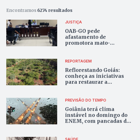
Encontramos
6274 resultados
JUSTIÇA
OAB-GO pede
afastamento de
promotora mato-
grossense acusada de
ofender advogados
goianos
REPORTAGEM
Reflorestando Goiás:
conheça as iniciativas
para restaurar a
vegetação nativa do
Cerrado
PREVISÃO DO TEMPO
Goiânia terá clima
instável no domingo do
ENEM, com pancadas de
chuva e trovoadas
isoladas
SAÚDE