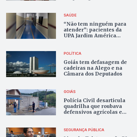
na gestão de Mabel
SAÚDE
“Não tem ninguém para
atender”: pacientes da
UPA Jardim América
denunciam descaso com
pacientes
POLÍTICA
Goiás tem defasagem de
cadeiras na Alego e na
Câmara dos Deputados
GOIÁS
Polícia Civil desarticula
quadrilha que roubava
defensivos agrícolas em
Goiás
SEGURANÇA PÚBLICA