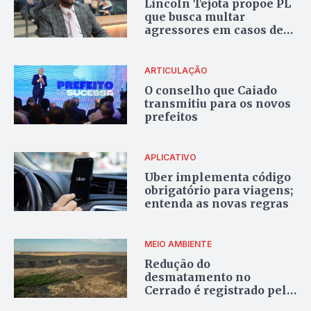
Lincoln Tejota propõe PL
que busca multar
agressores em casos de
violência doméstica
ARTICULAÇÃO
O conselho que Caiado
transmitiu para os novos
prefeitos
APLICATIVO
Uber implementa código
obrigatório para viagens;
entenda as novas regras
MEIO AMBIENTE
Redução do
desmatamento no
Cerrado é registrado pela
primeira vez em cinco