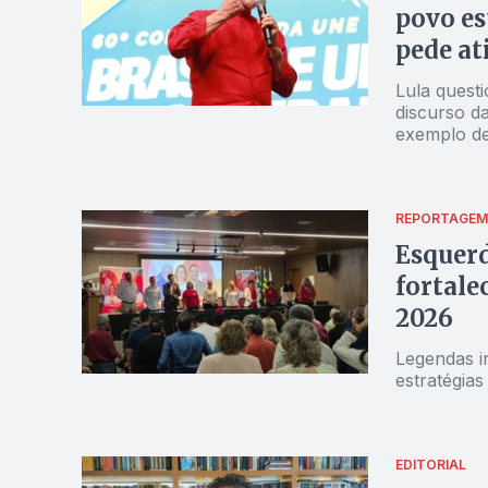
povo es
pede at
aliados
Lula quest
discurso d
exemplo de
REPORTAGEM
Esquer
fortale
2026
Legendas i
estratégias
EDITORIAL