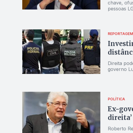
chave, ofu
pessoas 
REPORTAGEM
Invest
distânc
Direita po
governo Lu
POLÍTICA
Ex-gove
direita’
Roberto Req