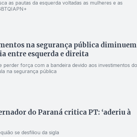
sca as pautas da esquerda voltadas as mulheres e as
LGBTQIAPN+
imentos na segurança pública diminuem
ia entre esquerda e direita
de perder força com a bandeira devido aos investimentos d
la na segurança pública
rnador do Paraná critica PT: ‘aderiu à
uião se desfiliou da sigla