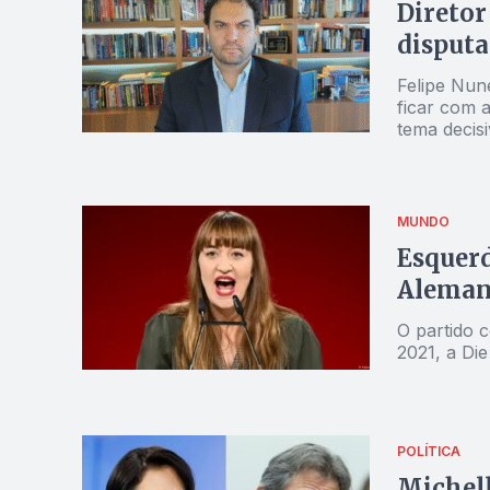
Diretor
disputa
Felipe Nune
ficar com 
tema decis
MUNDO
Esquerd
Alema
O partido 
2021, a Di
POLÍTICA
Michel