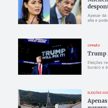
despon
Apesar da 
alta e pode
OPINIÃO
Trump i
Eleições r
buraco e á
ELEIÇÕES 20
Apenas 
governa