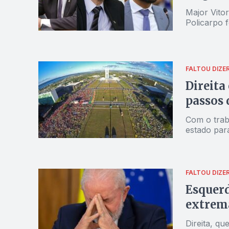
Major Vito
Policarpo 
FALTOU DIZE
Direita
passos 
Com o trab
estado par
FALTOU DIZE
Esquerd
extrema
Direita, q