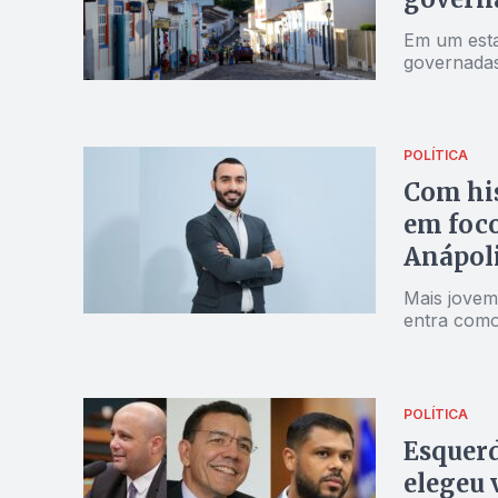
Em um esta
governadas
POLÍTICA
Com his
em foco
Anápol
Mais jovem
entra como
POLÍTICA
Esquerd
elegeu 