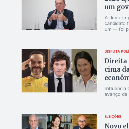
um gov
A demora p
candidato 
um — foi p
campo
DISPUTA POL
Direita
cima da 
econôm
Influência
avanço da d
ELEIÇÕES
Novo el