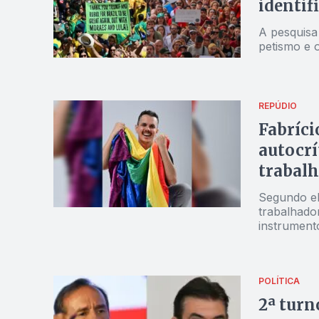
identif
A pesquisa 
petismo e 
REPÚDIO
Fabríci
autocrí
trabalh
Segundo el
trabalhado
instrument
POLÍTICA
2ª turn