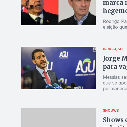
marca r
hegemo
Rodrigo Pa
eleição qu
INDICAÇÃO
Jorge M
para va
Messias se
que se apo
permanecer
SHOUWS
Shows e