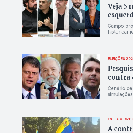
Veja 5 
esquer
Campo prog
historicam
ELEIÇÕES 20
Pesquis
contra 
Cenário de
simulações
FALTOU DIZE
A contr