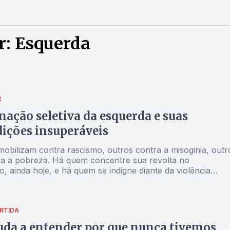
r: Esquerda
R
nação seletiva da esquerda e suas
ições insuperáveis
mobilizam contra rascismo, outros contra a misoginia, outr
ra a pobreza. Há quem concentre sua revolta no
o, ainda hoje, e há quem se indigne diante da violência
 Nenhuma dessas causas é menor. Todas carregam drama
ofundos e que devem ser tratadas como soluções pontua
RTIDA
uda a entender por que nunca tivemos