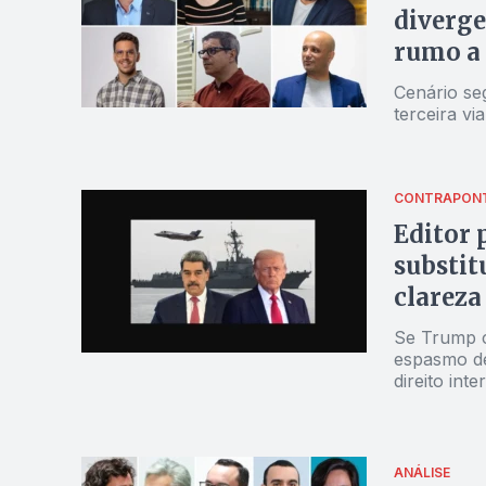
diverg
rumo a
Cenário se
terceira vi
CONTRAPON
Editor 
substit
clareza
Se Trump 
espasmo de
direito int
ANÁLISE