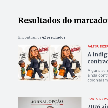
Resultados do marcado
Encontramos
42 resultados
FALTOU DIZE
A indig
contrad
Alguns se 
ainda cont
colonialism
doméstica.
humanos pr
e objetivas
PONTO DE PA
2026 aj