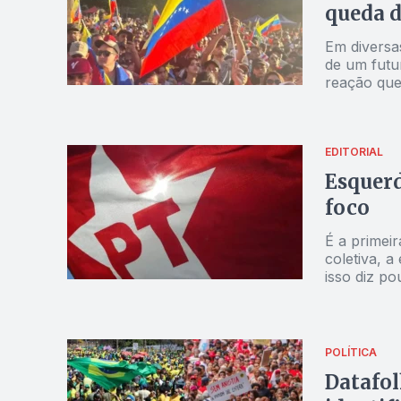
queda 
Em diversa
de um futu
reação que 
EDITORIAL
Esquerd
foco
É a primei
coletiva, 
isso diz po
POLÍTICA
Datafol