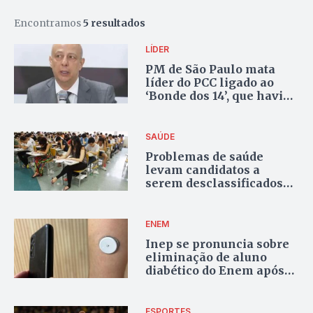
Encontramos
5 resultados
LÍDER
PM de São Paulo mata
líder do PCC ligado ao
‘Bonde dos 14’, que havia
jurado matar o delegado
Rui Ferraz
SAÚDE
Problemas de saúde
levam candidatos a
serem desclassificados
no Enem 2024
ENEM
Inep se pronuncia sobre
eliminação de aluno
diabético do Enem após
disparo de sensor de
glicemia
ESPORTES