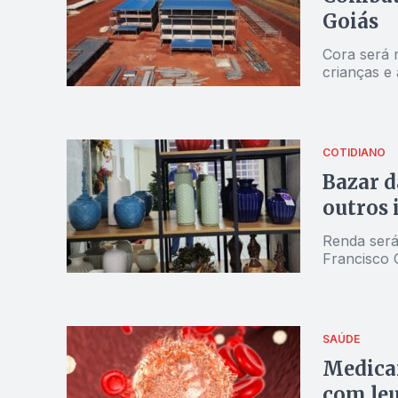
Goiás
Cora será 
crianças e
COTIDIANO
Bazar d
outros 
Renda será
Francisco
SAÚDE
Medicam
com le