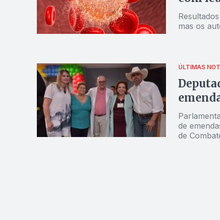
Resultados
mas os auto
ÚLTIMAS NOT
Deputad
emenda 
Parlamentar
de emendas
de Combate