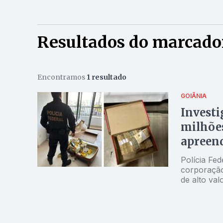
Resultados do marcador
Encontramos
1 resultado
GOIÂNIA
Investi
milhões
apreend
Polícia Fed
corporação
de alto val