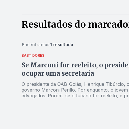
Resultados do marcado
Encontramos
1 resultado
BASTIDORES
Se Marconi for reeleito, o presid
ocupar uma secretaria
O presidente da OAB-Goiás, Henrique Tibúrcio, 
governo Marconi Perillo. Por enquanto, o jovem 
advogados. Porém, se o tucano for reeleito, é 
ser a Casa Civil, a Segurança Pública ou a Justiça. Tibúrcio não é apenas um novo aliado do governador
é amigo de Marconi, que o admira e respeita.