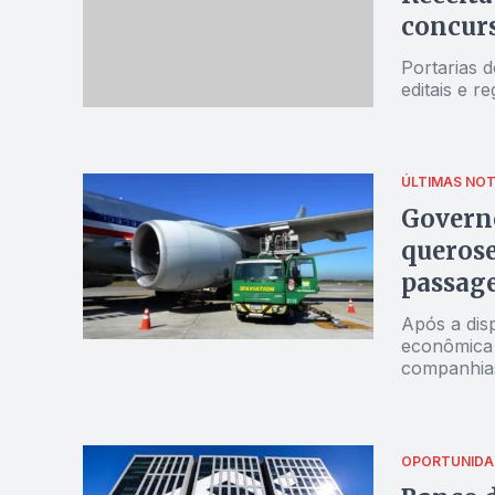
concurs
Portarias 
editais e r
ÚLTIMAS NOT
Governo
querose
passage
Após a dis
econômica 
companhia
OPORTUNIDA