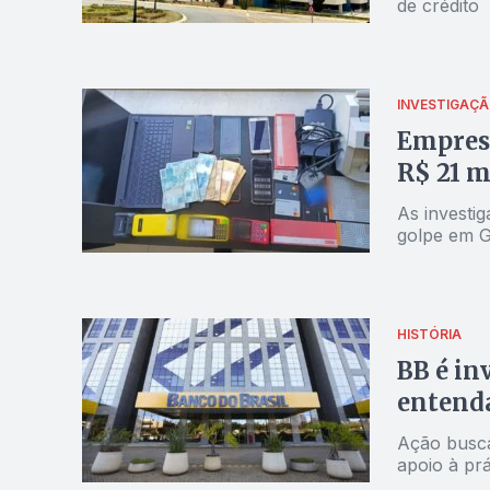
de crédito
INVESTIGAÇ
Empresá
R$ 21 m
As investi
golpe em G
HISTÓRIA
BB é in
entend
Ação busca
apoio à prá