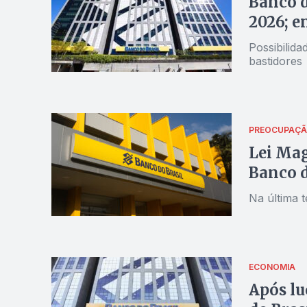
Banco d
2026; e
Possibilid
bastidores
PREOCUPAÇ
Lei Mag
Banco d
Na última 
ECONOMIA
Após lu