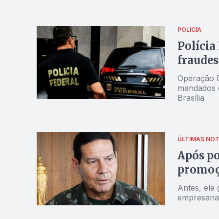
POLÍCIA
Polícia
fraudes
Operação D
mandados d
Brasília
ÚLTIMAS NOT
Após po
promoçã
Antes, ele
empresaria